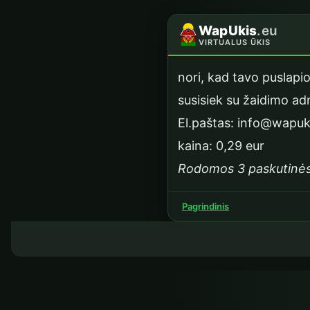
Prisijungim
WapUkis
.eu
VIRTUALUS ŪKIS
nori, kad tavo puslapi
susisiek su žaidimo adm
El.paštas: info@wapuk
kaina: 0,29 eur
Rodomos 3 paskutinė
Pagrindinis