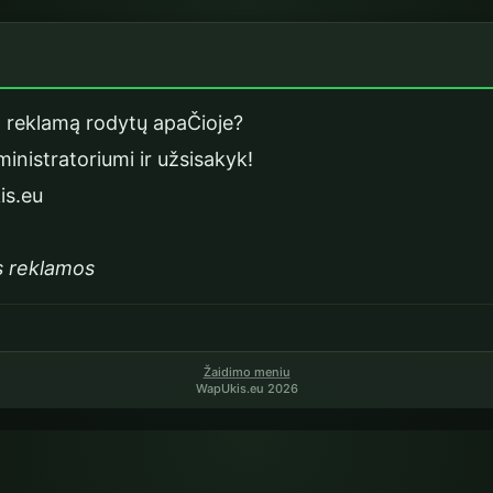
as - WapUkis.eu
o reklamą rodytų apaČioje?
inistratoriumi ir užsisakyk!
is.eu
s reklamos
Žaidimo meniu
WapUkis.eu 2026